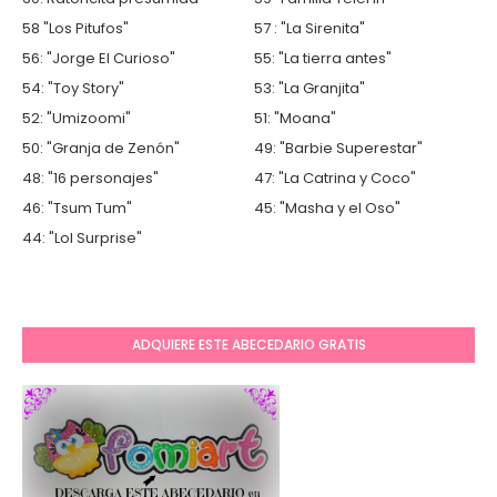
58 "Los Pitufos"
57 : "La Sirenita"
56: "Jorge El Curioso"
55: "La tierra antes"
54: "Toy Story"
53: "La Granjita"
52: "Umizoomi"
51: "Moana"
50: "Granja de Zenón"
49: "Barbie Superestar"
48: "16 personajes"
47: "La Catrina y Coco"
46: "Tsum Tum"
45: "Masha y el Oso"
44: "Lol Surprise"
ADQUIERE ESTE ABECEDARIO GRATIS