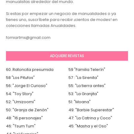
manualistas alrededor del mundo.
Si estas por empezar un negocio de manualidades o ya
tienes uno, suscríbete para recibir ¡cientos de modes! en
colecciones llamadas Anualidades.
fomiartmx@gmail.com
ADQUIERE REVISTAS
60. Ratoncita presumida
59 "Familia Telerín"
58 "Los Pitufos"
57 : "La Sirenita"
56: "Jorge El Curioso"
55: "La tierra antes"
54: "Toy Story"
53: "La Granjita"
52: "Umizoomi"
51: "Moana"
50: "Granja de Zenón"
49: "Barbie Superestar"
48: "16 personajes"
47: "La Catrina y Coco"
46: "Tsum Tum"
45: "Masha y el Oso"