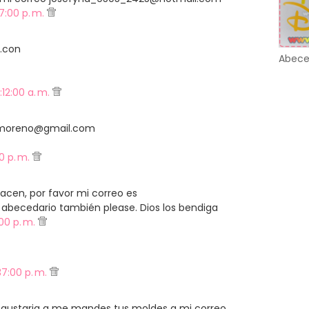
7:00 p. m.
.con
Abece
:12:00 a. m.
amoreno@gmail.com
00 p. m.
cen, por favor mi correo es
becedario también please. Dios los bendiga
:00 p. m.
37:00 p. m.
e gustaria q me mandes tus moldes a mi correo