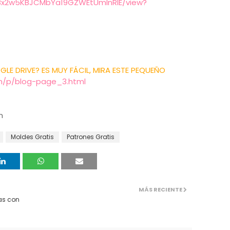
/0Bx2w5KBJCMbYa19GZWEtUmlnRlE/view?
E DRIVE? ES MUY FÁCIL, MIRA ESTE PEQUEÑO
m/p/blog-page_3.html
m
Moldes Gratis
Patrones Gratis
MÁS RECIENTE
as con