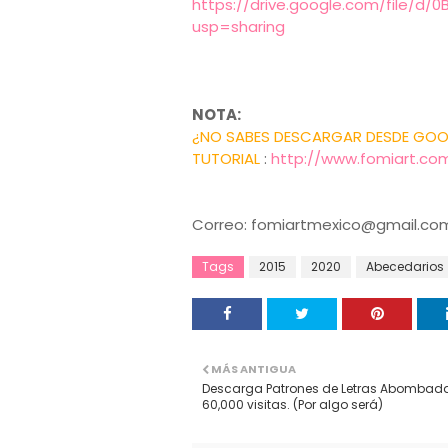
https://drive.google.com/file/d
usp=sharing
NOTA:
¿NO SABES DESCARGAR DESDE GOOGL
TUTORIAL
:
http://www.fomiart.co
Correo: fomiartmexico@gmail.co
Tags
2015
2020
Abecedarios
MÁS ANTIGUA
Descarga Patrones de Letras Abombad
60,000 visitas. (Por algo será)