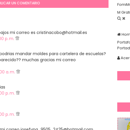
BLICAR UN COMENTARIO
FomiM
M Grat
abajos mi correo es cristinacobo@hotmail.es
Ho
00 p. m.
Portaf
Porta
odrias mandar moldes para cartelera de escuelas?
Acer
 parecido?? muchas gracias mi correo
:00 a. m.
ias
:00 p. m.
:00 p. m.
jo mi correo josefyna_9505_2425@hotmail.com