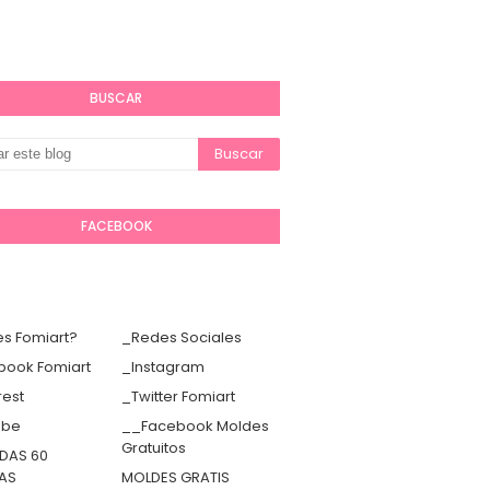
BUSCAR
FACEBOOK
s Fomiart?
_Redes Sociales
book Fomiart
_Instagram
rest
_Twitter Fomiart
ube
__Facebook Moldes
Gratuitos
DAS 60
TAS
MOLDES GRATIS