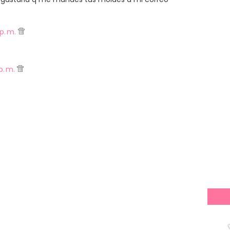
 p. m.
p. m.