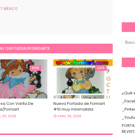
T MÉXICO
AS QUE PUEDEN INTERESARTE
2015
2015
¿Qué e
_Face
esa Con Varita De
Nueva Portada de Fomiart
la/Fomiart
#10 muy minimalista
_Pinte
L 25, 2026
APRIL 25, 2026
_Yout
PORTA
REVIS