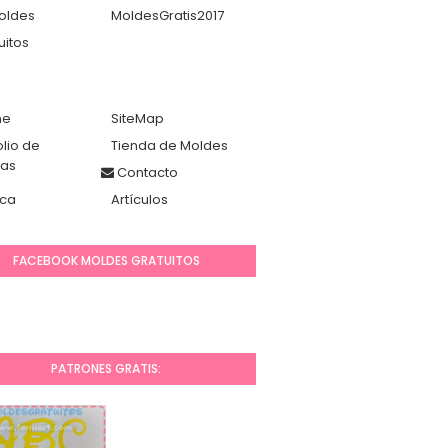
oldes
MoldesGratis2017
uitos
me
SiteMap
olio de
Tienda de Moldes
das
Contacto
ca
Artículos
FACEBOOK MOLDES GRATUITOS
PATRONES GRATIS: