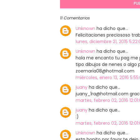
PU
11 Comentarios
Unknown
ha dicho que…
Felicitaciones preciososo tr
lunes, diciembre 21, 2015 5:22:
Unknown
ha dicho que…
hola me encanto tu pag me p
tipo dibujos de nenes o algo
zoemaria08@hotmail.com
miércoles, enero 13, 2016 5:55
juany
ha dicho que…
juany_1ra@hotmail.com grac
martes, febrero 02, 2016 12:01
juany
ha dicho que…
:)
martes, febrero 02, 2016 12:01
Unknown
ha dicho que…
estn bonito por favor te de