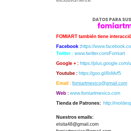
exclusivamente:
DATOS PARA SUSC
fomiart
FOMIART también tiene interacció
Facebook :
https://www.facebook.co
Twitter :
www.twitter.com/Fomiart
Google + :
https://plus.google.com/
Youtube :
https://goo.gl/8sMvf5
Email :
fomiartmexico@gmail.com
Web :
www.fomiartmexico.com
Tienda de Patrones:
http://moldes
Nuestros emails:
elsita48@gmail.com