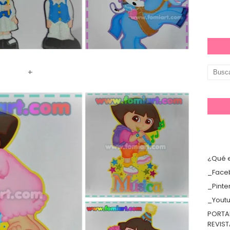
+
¿Qué e
_Face
_Pinte
_Yout
PORTA
REVIS