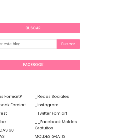
BUSCAR
FACEBOOK
s Fomiart?
_Redes Sociales
book Fomiart
_Instagram
rest
_Twitter Fomiart
ube
__Facebook Moldes
Gratuitos
DAS 60
TAS
MOLDES GRATIS