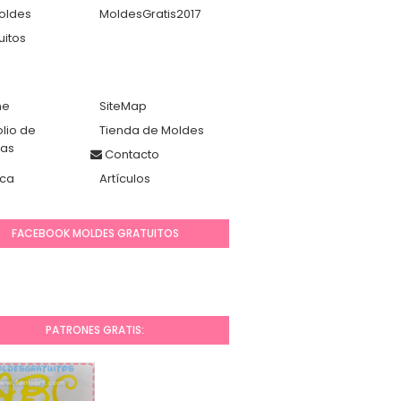
oldes
MoldesGratis2017
uitos
me
SiteMap
olio de
Tienda de Moldes
das
Contacto
ca
Artículos
FACEBOOK MOLDES GRATUITOS
PATRONES GRATIS: