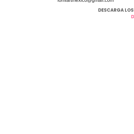
fomiartmexico@gmail.com
DESCARGA LOS 
D