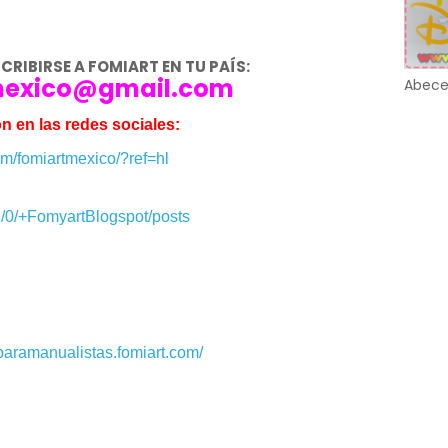
RIBIRSE A FOMIART EN TU PAÍS:
mexico@gmail.com
Abece
n en las redes sociales:
m/fomiartmexico/?ref=hl
u/0/+FomyartBlogspot/posts
paramanualistas.fomiart.com/