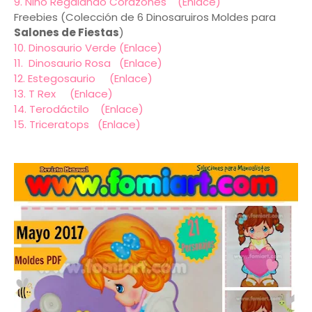
9. Niño Regalando Corazones (Enlace)
Freebies (Colección de 6 Dinosaruiros Moldes para
Salones de Fiestas
)
10. Dinosaurio Verde (Enlace)
11. Dinosaurio Rosa (Enlace)
12. Estegosaurio (Enlace)
13. T Rex (Enlace)
14. Terodáctilo (Enlace)
15. Triceratops (Enlace)