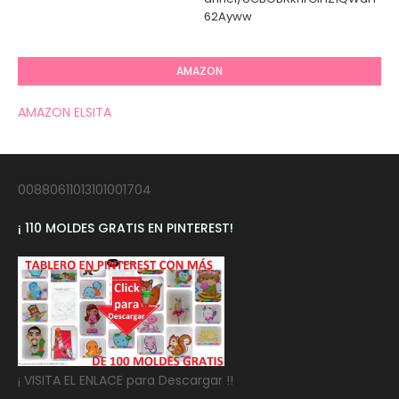
62Ayww
AMAZON
AMAZON ELSITA
00880611013101001704
¡ 110 MOLDES GRATIS EN PINTEREST!
¡ VISITA EL ENLACE para Descargar !!