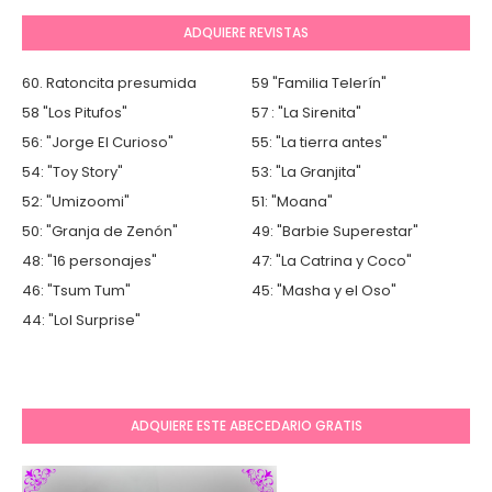
ADQUIERE REVISTAS
60. Ratoncita presumida
59 "Familia Telerín"
58 "Los Pitufos"
57 : "La Sirenita"
56: "Jorge El Curioso"
55: "La tierra antes"
54: "Toy Story"
53: "La Granjita"
52: "Umizoomi"
51: "Moana"
50: "Granja de Zenón"
49: "Barbie Superestar"
48: "16 personajes"
47: "La Catrina y Coco"
46: "Tsum Tum"
45: "Masha y el Oso"
44: "Lol Surprise"
ADQUIERE ESTE ABECEDARIO GRATIS