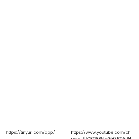
https://tinyurl.com/app/
https://www.youtube.com/ch
annel/UCBOBRkhrGIHZ1QWdH