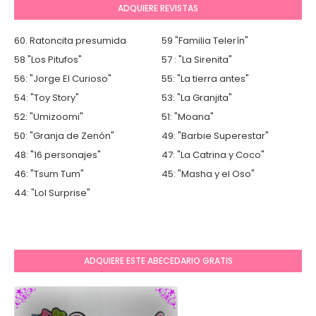
ADQUIERE REVISTAS
60. Ratoncita presumida
59 "Familia Telerín"
58 "Los Pitufos"
57 : "La Sirenita"
56: "Jorge El Curioso"
55: "La tierra antes"
54: "Toy Story"
53: "La Granjita"
52: "Umizoomi"
51: "Moana"
50: "Granja de Zenón"
49: "Barbie Superestar"
48: "16 personajes"
47: "La Catrina y Coco"
46: "Tsum Tum"
45: "Masha y el Oso"
44: "Lol Surprise"
ADQUIERE ESTE ABECEDARIO GRATIS