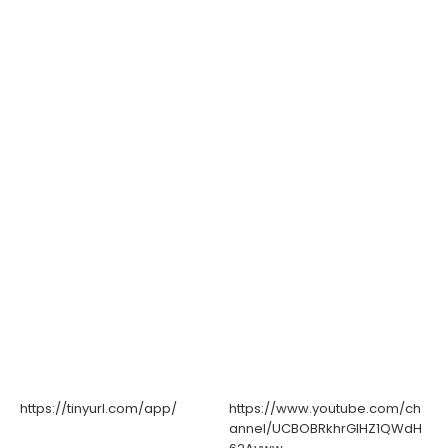
https://tinyurl.com/app/
https://www.youtube.com/ch
annel/UCBOBRkhrGIHZ1QWdH