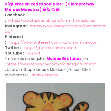
Sígueme en redes sociales : ( Siempre hay
Moldes Muestra ) 😃🙋👈😄
Facebook
:
https://www.facebook.com/fomiartcreaciones
Instagram
:
https://www.instagram.com/fomiartmex
ico/
Pinterest
:
https://www.pinterest.com.mx/fomiartmexico/
Twitter :
https://twitter.com/Fomiart
Youtube :
Fomiart
Y no dejes de seguir a
Moldes Gratuitos
, en
:
https://www.facebook.com/moldesgratuitosmx
¡ Únete al Grupo Ideas y Moldes ! (Ya con 30mil
miembtos) :
Ideas y Moldes