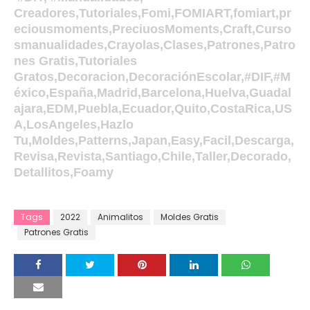
Creadores,Tutoriales,Fomi,FOMIART,fomiart,pr
eciousmoments,PreciuosMoments,Craft,Curso
smanualidades,Crayolas,Clases,Patrones,Patro
nes Gratis,Tutoriales
Gratos,Decoracion,DecoraciónEscolar,#DIF,#M
éxico,España,Madrid,Barcelona,Huelva,Guadal
ajara,EDM,Puebla,Ecuador,Quito,CostaRica,US
A,LosAngeles,Hazlo
Tu,Moldes,Patterns,Japan,Easy,Facil,Descarga,
Revisa,Revista,Santiago,Chile,Taller,Decorado,
Detallitos,Foamy
Tags
2022
Animalitos
Moldes Gratis
Patrones Gratis