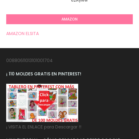
62Ayww
AMAZON
AMAZON ELSITA
00880611013101001704
¡ 110 MOLDES GRATIS EN PINTEREST!
¡ VISITA EL ENLACE para Descargar !!