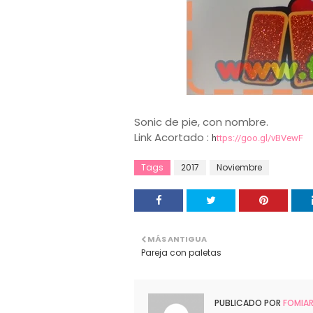
Sonic de pie, con nombre.
Link Acortado :
h
ttps://goo.gl/vBVewF
Tags
2017
Noviembre
MÁS ANTIGUA
Pareja con paletas
PUBLICADO POR
FOMIA