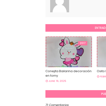
ENTRAD
2017
Conejita Bailarina decoración
Osito
en fomy
FEBR
JUNE 19, 2025
PU
71 Comentarios