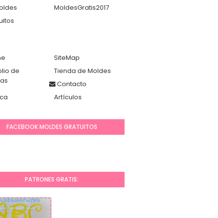
oldes
MoldesGratis2017
uitos
me
SiteMap
olio de
Tienda de Moldes
das
Contacto
ca
Artículos
FACEBOOK MOLDES GRATUITOS
PATRONES GRATIS: