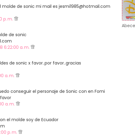
l molde de sonic mi mail es jesmi1985@hotmail.com
0 p. m.
Abece
lde de sonic
l.com
8 6:22:00 a. m.
es de sonic x favor..por favor..gracias
00 a. m.
do conseguir el personaje de Sonic con en Fomi
 favor
00 a. m.
on el molde soy de Ecuador
om
:00 p. m.