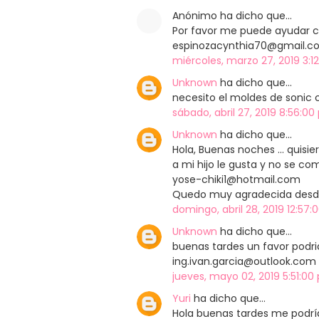
Anónimo ha dicho que…
Por favor me puede ayudar c
espinozacynthia70@gmail.c
miércoles, marzo 27, 2019 3:12
Unknown
ha dicho que…
necesito el moldes de sonic
sábado, abril 27, 2019 8:56:00
Unknown
ha dicho que…
Hola, Buenas noches ... quisi
a mi hijo le gusta y no se co
yose-chiki1@hotmail.com
Quedo muy agradecida desde y
domingo, abril 28, 2019 12:57:
Unknown
ha dicho que…
buenas tardes un favor podr
ing.ivan.garcia@outlook.com
jueves, mayo 02, 2019 5:51:00 
Yuri
ha dicho que…
Hola buenas tardes me podría