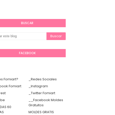
BUSCAR
FACEBOOK
s Fomiart?
_Redes Sociales
book Fomiart
_Instagram
rest
_Twitter Fomiart
ube
__Facebook Moldes
Gratuitos
DAS 60
TAS
MOLDES GRATIS