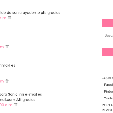
de de sonic ayudeme plis gracias
a. m.
. m.
nmakl es
¿Qué e
. m.
_Face
_Pinte
 para Sonic, mi e-mail es
_Yout
il.com .Mil gracias
:00 a. m.
PORTA
REVIS