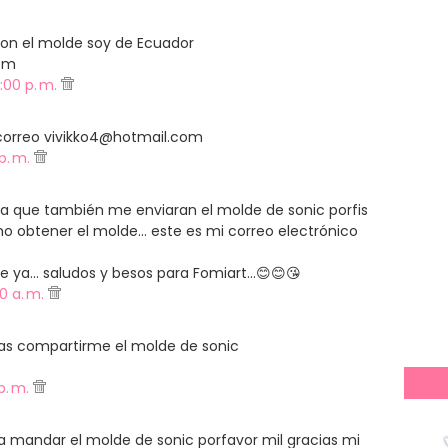
on el molde soy de Ecuador
om
:00 p. m.
 correo vivikko4@hotmail.com
 p. m.
era que también me enviaran el molde de sonic porfis
mo obtener el molde... este es mi correo electrónico
a... saludos y besos para Fomiart...😊😊😘
00 a. m.
ias compartirme el molde de sonic
p. m.
 mandar el molde de sonic porfavor mil gracias mi