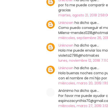
Unknown
ha dicho que…
por fa me puede compartir e
gracias
martes, agosto 21, 2018 2:58:0
Unknown
ha dicho que…
Como puedo conseguir el mo
Milena-mendez0218@hotmai
miércoles, septiembre 26, 201
Unknown
ha dicho que…
Hola me puede enviar los mold
violeta2786@hotmail.es
lunes, noviembre 12, 2018 7:11:
Unknown
ha dicho que…
Hola buenas noches como pue
con el nombre de mi hijo por
miércoles, marzo 20, 2019 1:11:
Anónimo ha dicho que…
Por favor me puede ayudar c
espinozacynthia70@gmail.c
miércoles, marzo 27, 2019 3:12