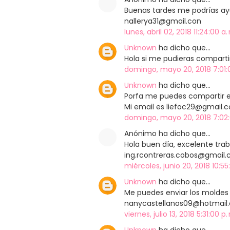
Buenas tardes me podrías ayu
nallerya31@gmail.con
lunes, abril 02, 2018 11:24:00 a
Unknown
ha dicho que…
Hola si me pudieras comparti
domingo, mayo 20, 2018 7:01:
Unknown
ha dicho que…
Porfa me puedes compartir el
Mi email es liefoc29@gmail.
domingo, mayo 20, 2018 7:02:
Anónimo ha dicho que…
Hola buen día, excelente tra
ing.rcontreras.cobos@gmail
miércoles, junio 20, 2018 10:55
Unknown
ha dicho que…
Me puedes enviar los moldes
nanycastellanos09@hotmail.
viernes, julio 13, 2018 5:31:00 p