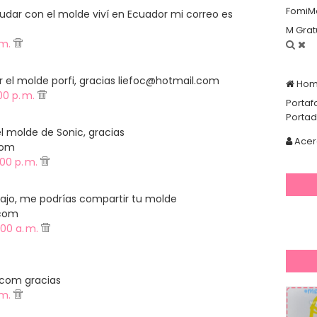
FomiM
dar con el molde viví en Ecuador mi correo es
M Grat
. m.
r el molde porfi, gracias liefoc@hotmail.com
Ho
00 p. m.
Portaf
Porta
 molde de Sonic, gracias
Acer
com
00 p. m.
bajo, me podrías compartir tu molde
.com
:00 a. m.
com gracias
. m.