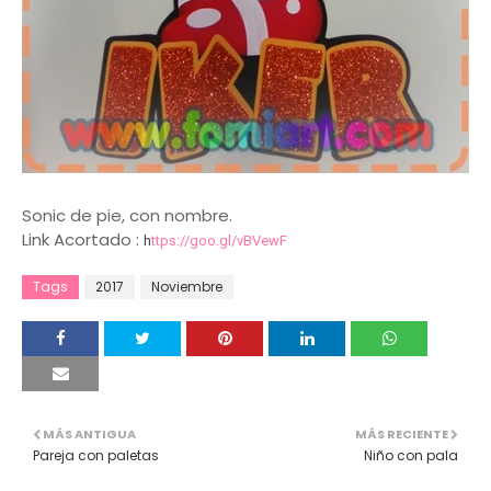
Sonic de pie, con nombre.
Link Acortado :
h
ttps://goo.gl/vBVewF
Tags
2017
Noviembre
MÁS ANTIGUA
MÁS RECIENTE
Pareja con paletas
Niño con pala