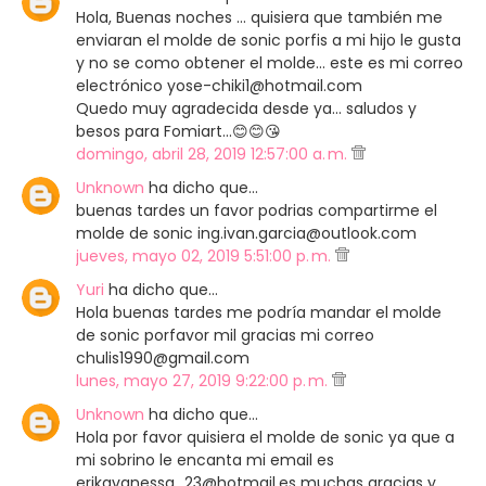
Hola, Buenas noches ... quisiera que también me
enviaran el molde de sonic porfis a mi hijo le gusta
y no se como obtener el molde... este es mi correo
electrónico yose-chiki1@hotmail.com
Quedo muy agradecida desde ya... saludos y
besos para Fomiart...😊😊😘
domingo, abril 28, 2019 12:57:00 a. m.
Unknown
ha dicho que…
buenas tardes un favor podrias compartirme el
molde de sonic ing.ivan.garcia@outlook.com
jueves, mayo 02, 2019 5:51:00 p. m.
Yuri
ha dicho que…
Hola buenas tardes me podría mandar el molde
de sonic porfavor mil gracias mi correo
chulis1990@gmail.com
lunes, mayo 27, 2019 9:22:00 p. m.
Unknown
ha dicho que…
Hola por favor quisiera el molde de sonic ya que a
mi sobrino le encanta mi email es
erikavanessa_23@hotmail.es muchas gracias y