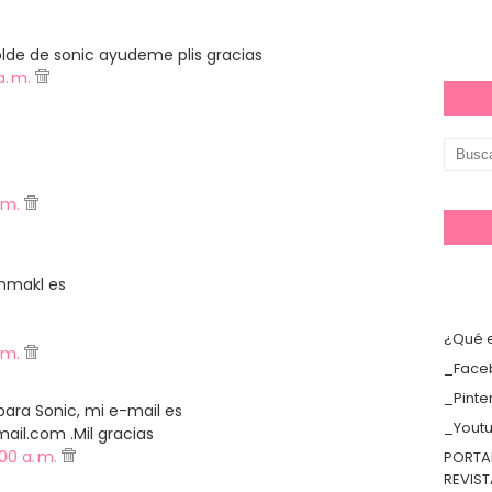
de de sonic ayudeme plis gracias
a. m.
. m.
nmakl es
¿Qué e
. m.
_Face
_Pinte
 para Sonic, mi e-mail es
_Yout
il.com .Mil gracias
:00 a. m.
PORTA
REVIS