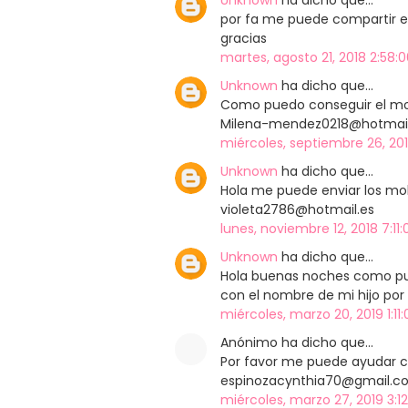
Unknown
ha dicho que…
por fa me puede compartir e
gracias
martes, agosto 21, 2018 2:58:0
Unknown
ha dicho que…
Como puedo conseguir el mo
Milena-mendez0218@hotmai
miércoles, septiembre 26, 201
Unknown
ha dicho que…
Hola me puede enviar los mold
violeta2786@hotmail.es
lunes, noviembre 12, 2018 7:11:
Unknown
ha dicho que…
Hola buenas noches como pue
con el nombre de mi hijo por
miércoles, marzo 20, 2019 1:11:
Anónimo ha dicho que…
Por favor me puede ayudar c
espinozacynthia70@gmail.c
miércoles, marzo 27, 2019 3:12