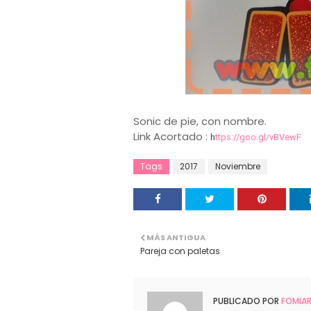
Sonic de pie, con nombre.
Link Acortado :
h
ttps://goo.gl/vBVewF
Tags
2017
Noviembre
MÁS ANTIGUA
Pareja con paletas
PUBLICADO POR
FOMIA