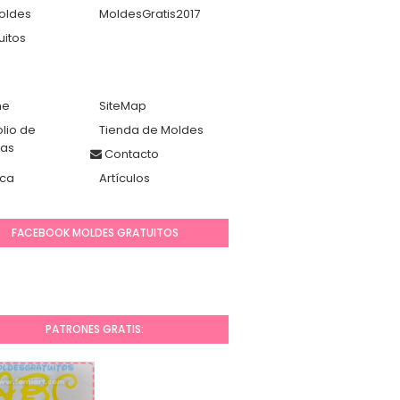
oldes
MoldesGratis2017
uitos
me
SiteMap
olio de
Tienda de Moldes
das
Contacto
ca
Artículos
FACEBOOK MOLDES GRATUITOS
PATRONES GRATIS: