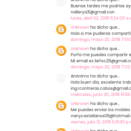
Buenas tardes me podrías ayu
nallerya31@gmail.con
lunes, abril 02, 2018 11:24:00 a
Unknown
ha dicho que…
Hola si me pudieras comparti
domingo, mayo 20, 2018 7:01:
Unknown
ha dicho que…
Porfa me puedes compartir el
Mi email es liefoc29@gmail.
domingo, mayo 20, 2018 7:02:
Anónimo ha dicho que…
Hola buen día, excelente tra
ing.rcontreras.cobos@gmail
miércoles, junio 20, 2018 10:55
Unknown
ha dicho que…
Me puedes enviar los moldes
nanycastellanos09@hotmail.
viernes, julio 13, 2018 5:31:00 p