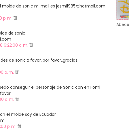
l molde de sonic mi mail es jesmi1985@hotmail.com
0 p. m.
Abece
lde de sonic
l.com
8 6:22:00 a. m.
es de sonic x favor..por favor..gracias
00 a. m.
do conseguir el personaje de Sonic con en Fomi
 favor
00 a. m.
on el molde soy de Ecuador
om
:00 p. m.