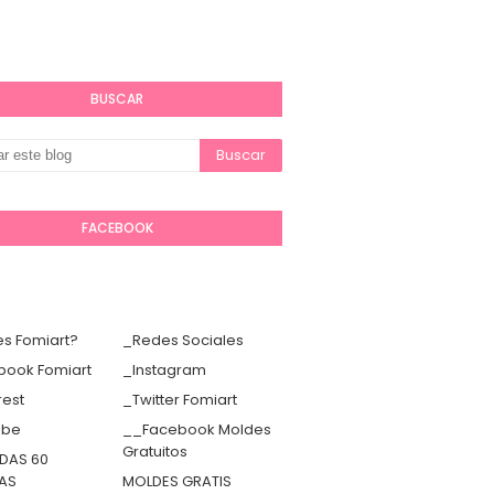
BUSCAR
FACEBOOK
s Fomiart?
_Redes Sociales
book Fomiart
_Instagram
rest
_Twitter Fomiart
ube
__Facebook Moldes
Gratuitos
DAS 60
TAS
MOLDES GRATIS