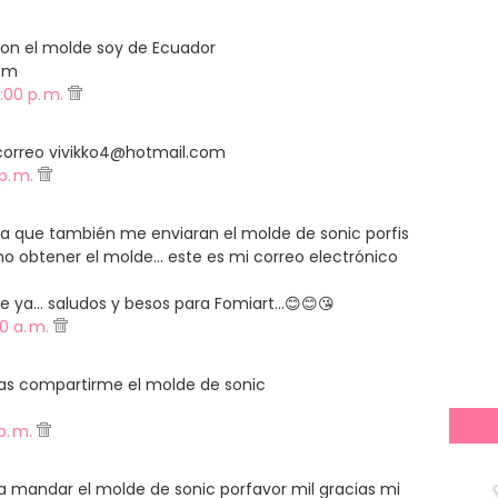
on el molde soy de Ecuador
om
:00 p. m.
 correo vivikko4@hotmail.com
 p. m.
era que también me enviaran el molde de sonic porfis
mo obtener el molde... este es mi correo electrónico
a... saludos y besos para Fomiart...😊😊😘
00 a. m.
ias compartirme el molde de sonic
p. m.
 mandar el molde de sonic porfavor mil gracias mi