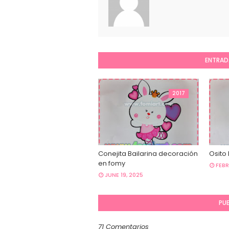
ENTRAD
2017
Conejita Bailarina decoración
Osito
en fomy
FEBR
JUNE 19, 2025
PU
71 Comentarios