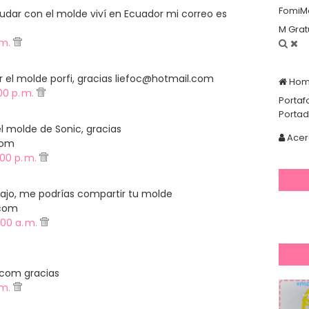
FomiM
dar con el molde viví en Ecuador mi correo es
M Grat
. m.
r el molde porfi, gracias liefoc@hotmail.com
Ho
00 p. m.
Portaf
Porta
 molde de Sonic, gracias
Acer
com
00 p. m.
bajo, me podrías compartir tu molde
.com
:00 a. m.
com gracias
. m.