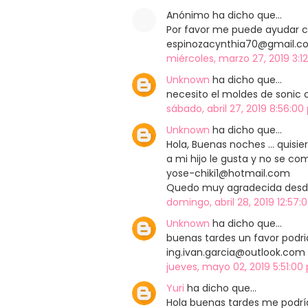
Anónimo ha dicho que…
Por favor me puede ayudar c
espinozacynthia70@gmail.c
miércoles, marzo 27, 2019 3:12
Unknown
ha dicho que…
necesito el moldes de sonic
sábado, abril 27, 2019 8:56:00
Unknown
ha dicho que…
Hola, Buenas noches ... quisi
a mi hijo le gusta y no se co
yose-chiki1@hotmail.com
Quedo muy agradecida desde y
domingo, abril 28, 2019 12:57:
Unknown
ha dicho que…
buenas tardes un favor podr
ing.ivan.garcia@outlook.com
jueves, mayo 02, 2019 5:51:00 
Yuri
ha dicho que…
Hola buenas tardes me podría