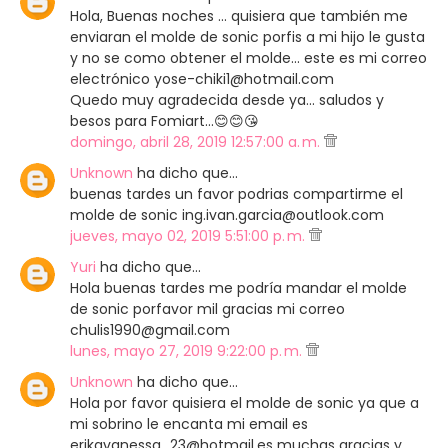
Hola, Buenas noches ... quisiera que también me
enviaran el molde de sonic porfis a mi hijo le gusta
y no se como obtener el molde... este es mi correo
electrónico yose-chiki1@hotmail.com
Quedo muy agradecida desde ya... saludos y
besos para Fomiart...😊😊😘
domingo, abril 28, 2019 12:57:00 a. m.
Unknown
ha dicho que…
buenas tardes un favor podrias compartirme el
molde de sonic ing.ivan.garcia@outlook.com
jueves, mayo 02, 2019 5:51:00 p. m.
Yuri
ha dicho que…
Hola buenas tardes me podría mandar el molde
de sonic porfavor mil gracias mi correo
chulis1990@gmail.com
lunes, mayo 27, 2019 9:22:00 p. m.
Unknown
ha dicho que…
Hola por favor quisiera el molde de sonic ya que a
mi sobrino le encanta mi email es
erikavanessa_23@hotmail.es muchas gracias y