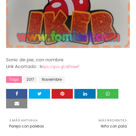
Sonic de pie, con nombre.
Link Acortado :
h
ttps://goo.gl/vBVewF
Tags
2017
Noviembre
MÁS ANTIGUA
MÁS RECIENTE
Pareja con paletas
Niño con pala