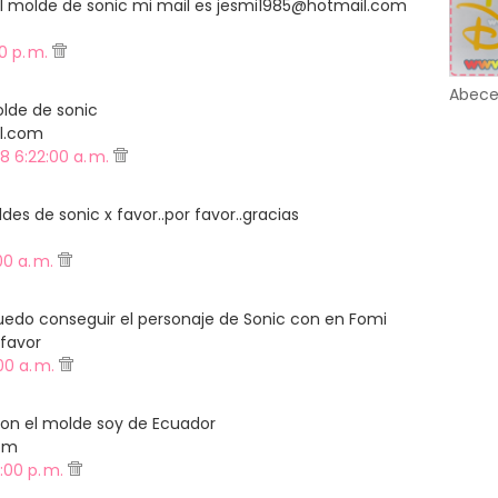
l molde de sonic mi mail es jesmi1985@hotmail.com
0 p. m.
Abece
lde de sonic
l.com
8 6:22:00 a. m.
es de sonic x favor..por favor..gracias
00 a. m.
do conseguir el personaje de Sonic con en Fomi
 favor
00 a. m.
on el molde soy de Ecuador
om
:00 p. m.