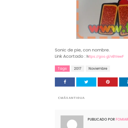
Sonic de pie, con nombre.
Link Acortado :
h
ttps://goo.gl/vBVewF
Tags
2017
Noviembre
MÁS ANTIGUA
PUBLICADO POR
FOMIA