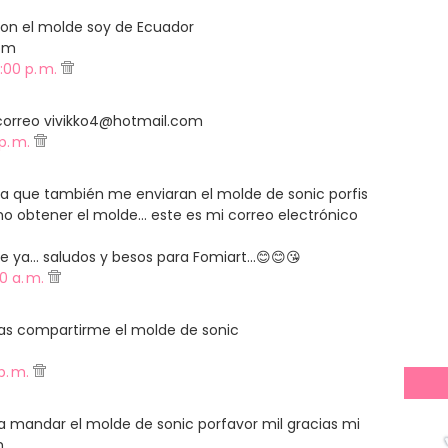
on el molde soy de Ecuador
om
:00 p. m.
 correo vivikko4@hotmail.com
 p. m.
era que también me enviaran el molde de sonic porfis
mo obtener el molde... este es mi correo electrónico
a... saludos y besos para Fomiart...😊😊😘
00 a. m.
ias compartirme el molde de sonic
p. m.
 mandar el molde de sonic porfavor mil gracias mi
m