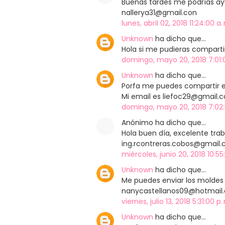
Buenas tardes me podrías ayu
nallerya31@gmail.con
lunes, abril 02, 2018 11:24:00 a
Unknown
ha dicho que…
Hola si me pudieras comparti
domingo, mayo 20, 2018 7:01:
Unknown
ha dicho que…
Porfa me puedes compartir el
Mi email es liefoc29@gmail.
domingo, mayo 20, 2018 7:02:
Anónimo ha dicho que…
Hola buen día, excelente tra
ing.rcontreras.cobos@gmail
miércoles, junio 20, 2018 10:55
Unknown
ha dicho que…
Me puedes enviar los moldes
nanycastellanos09@hotmail.
viernes, julio 13, 2018 5:31:00 p
Unknown
ha dicho que…