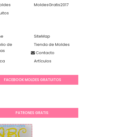
oldes
MoldesGratis2017
uitos
me
SiteMap
olio de
Tienda de Moldes
das
Contacto
ca
Artículos
FACEBOOK MOLDES GRATUITOS
PATRONES GRATIS: