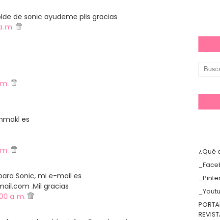
de de sonic ayudeme plis gracias
a. m.
. m.
nmakl es
. m.
¿Qué e
_Face
 para Sonic, mi e-mail es
_Pinte
il.com .Mil gracias
_Yout
:00 a. m.
PORTA
REVIS