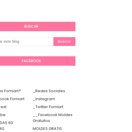
BUSCAR
FACEBOOK
s Fomiart?
_Redes Sociales
book Fomiart
_Instagram
rest
_Twitter Fomiart
ube
__Facebook Moldes
Gratuitos
DAS 60
TAS
MOLDES GRATIS