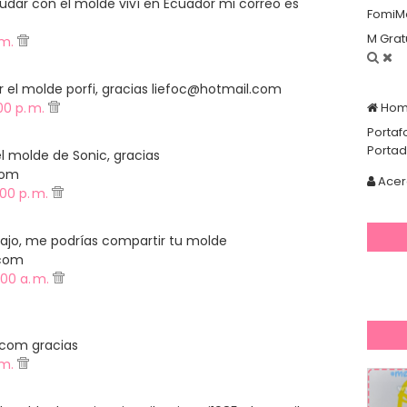
dar con el molde viví en Ecuador mi correo es
FomiM
M Grat
. m.
r el molde porfi, gracias liefoc@hotmail.com
00 p. m.
Ho
Portaf
Porta
 molde de Sonic, gracias
com
Acer
00 p. m.
bajo, me podrías compartir tu molde
.com
:00 a. m.
com gracias
. m.