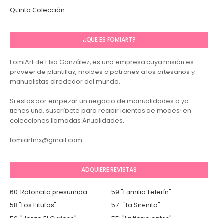
Quinta Colección
¿QUE ES FOMIART?
FomiArt de Elsa González, es una empresa cuya misión es
proveer de plantillas, moldes o patrones a los artesanos y
manualistas alrededor del mundo.
Si estas por empezar un negocio de manualidades o ya
tienes uno, suscríbete para recibir ¡cientos de modes! en
colecciones llamadas Anualidades.
fomiartmx@gmail.com
ADQUIERE REVISTAS
60. Ratoncita presumida
59 "Familia Telerín"
58 "Los Pitufos"
57 : "La Sirenita"