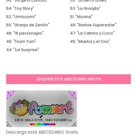
56: "Jorge El Curioso"
55: "La tierra antes"
54: "Toy Story"
53: "La Granjita"
52: "Umizoomi"
51: "Moana"
50: "Granja de Zenón"
49: "Barbie Superestar"
48: "16 personajes"
47: "La Catrina y Coco"
46: "Tsum Tum"
45: "Masha y el Oso"
44: "Lol Surprise"
ADQUIERE ESTE ABECEDARIO GRATIS
Descarga este ABECEDARIO Gratis