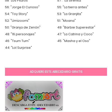
58 "Los Pitufos"
57 : "La Sirenita"
56: "Jorge El Curioso"
55: "La tierra antes"
54: "Toy Story"
53: "La Granjita"
52: "Umizoomi"
51: "Moana"
50: "Granja de Zenón"
49: "Barbie Superestar"
48: "16 personajes"
47: "La Catrina y Coco"
46: "Tsum Tum"
45: "Masha y el Oso"
44: "Lol Surprise"
ADQUIERE ESTE ABECEDARIO GRATIS