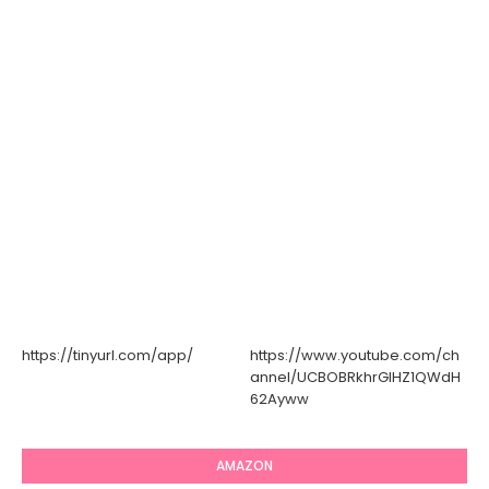
https://tinyurl.com/app/
https://www.youtube.com/ch
annel/UCBOBRkhrGIHZ1QWdH
62Ayww
AMAZON