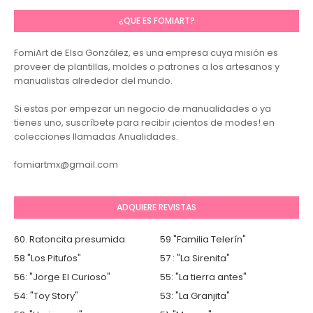
¿QUE ES FOMIART?
FomiArt de Elsa González, es una empresa cuya misión es
proveer de plantillas, moldes o patrones a los artesanos y
manualistas alrededor del mundo.
Si estas por empezar un negocio de manualidades o ya
tienes uno, suscríbete para recibir ¡cientos de modes! en
colecciones llamadas Anualidades.
fomiartmx@gmail.com
ADQUIERE REVISTAS
60. Ratoncita presumida
59 "Familia Telerín"
58 "Los Pitufos"
57 : "La Sirenita"
56: "Jorge El Curioso"
55: "La tierra antes"
54: "Toy Story"
53: "La Granjita"