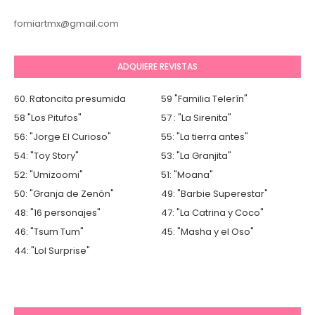
fomiartmx@gmail.com
ADQUIERE REVISTAS
60. Ratoncita presumida
59 "Familia Telerín"
58 "Los Pitufos"
57 : "La Sirenita"
56: "Jorge El Curioso"
55: "La tierra antes"
54: "Toy Story"
53: "La Granjita"
52: "Umizoomi"
51: "Moana"
50: "Granja de Zenón"
49: "Barbie Superestar"
48: "16 personajes"
47: "La Catrina y Coco"
46: "Tsum Tum"
45: "Masha y el Oso"
44: "Lol Surprise"