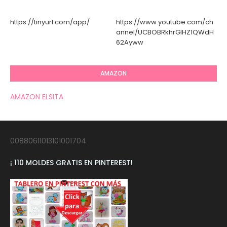
https://tinyurl.com/app/
https://www.youtube.com/ch
annel/UCBOBRkhrGIHZ1QWdH
62Ayww
AMAZON
AMAZON ELSITA
00880611013101001704
¡ 110 MOLDES GRATIS EN PINTEREST!