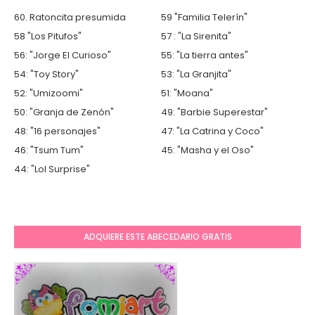
60. Ratoncita presumida
59 "Familia Telerín"
58 "Los Pitufos"
57 : "La Sirenita"
56: "Jorge El Curioso"
55: "La tierra antes"
54: "Toy Story"
53: "La Granjita"
52: "Umizoomi"
51: "Moana"
50: "Granja de Zenón"
49: "Barbie Superestar"
48: "16 personajes"
47: "La Catrina y Coco"
46: "Tsum Tum"
45: "Masha y el Oso"
44: "Lol Surprise"
ADQUIERE ESTE ABECEDARIO GRATIS