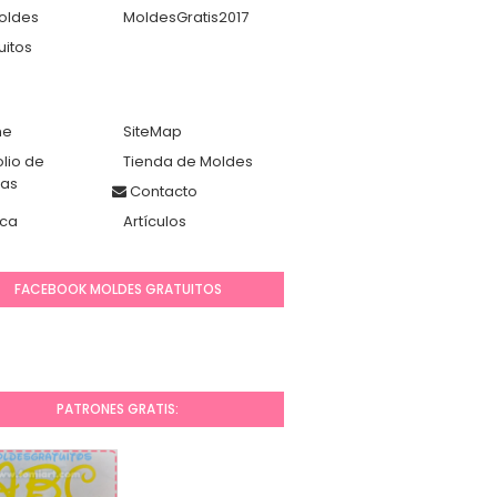
oldes
MoldesGratis2017
uitos
me
SiteMap
olio de
Tienda de Moldes
das
Contacto
ca
Artículos
FACEBOOK MOLDES GRATUITOS
PATRONES GRATIS: