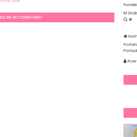
H 09, 2026
FomiM
M Grat
BLICAR UN COMENTARIO
Ho
Portaf
Porta
Acer