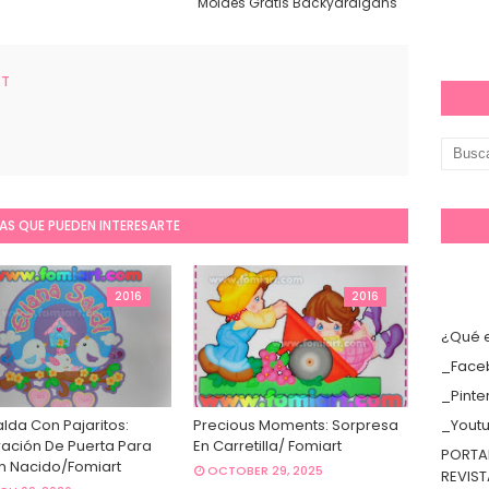
Moldes Gratis Backyardigans
RT
AS QUE PUEDEN INTERESARTE
2016
2016
¿Qué e
_Face
_Pinte
lda Con Pajaritos:
Precious Moments: Sorpresa
_Yout
ación De Puerta Para
En Carretilla/ Fomiart
PORTA
n Nacido/Fomiart
OCTOBER 29, 2025
REVIS