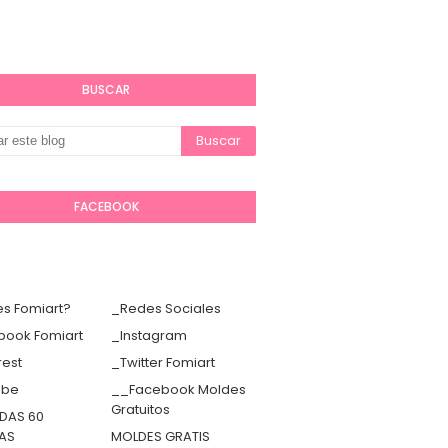
BUSCAR
FACEBOOK
s Fomiart?
_Redes Sociales
book Fomiart
_Instagram
rest
_Twitter Fomiart
ube
__Facebook Moldes
Gratuitos
DAS 60
TAS
MOLDES GRATIS