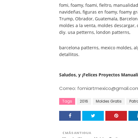
fomi, foamy, foami, fieltro, manuali
navideñas, figuras en foamy, foamy gr
Trump, Obrador, Guatemala, Barcelona,
moldes a la venta, moldes descargar, d
diy. usa petterns, london patterns,
barcelona patterns, mexico moldes, alp
detallitos.
Saludos, y ¡Felices Proyectos Manuali
Correo: fomiartmexico@gmail.co
Tags
2016
Moldes Gratis
Patr
MÁS ANTIGUA