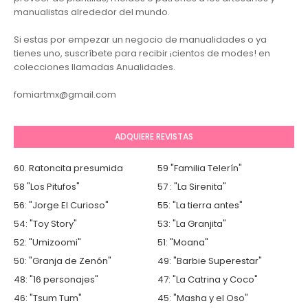
manualistas alrededor del mundo.
Si estas por empezar un negocio de manualidades o ya
tienes uno, suscríbete para recibir ¡cientos de modes! en
colecciones llamadas Anualidades.
fomiartmx@gmail.com
ADQUIERE REVISTAS
60. Ratoncita presumida
59 "Familia Telerín"
58 "Los Pitufos"
57 : "La Sirenita"
56: "Jorge El Curioso"
55: "La tierra antes"
54: "Toy Story"
53: "La Granjita"
52: "Umizoomi"
51: "Moana"
50: "Granja de Zenón"
49: "Barbie Superestar"
48: "16 personajes"
47: "La Catrina y Coco"
46: "Tsum Tum"
45: "Masha y el Oso"