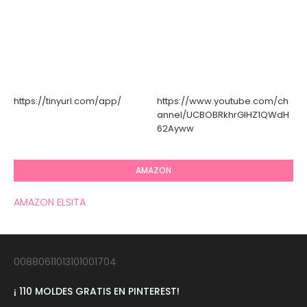
https://tinyurl.com/app/
https://www.youtube.com/ch
annel/UCBOBRkhrGIHZ1QWdH
62Ayww
AMAZON
AMAZON ELSITA
00880611013101001704
¡ 110 MOLDES GRATIS EN PINTEREST!