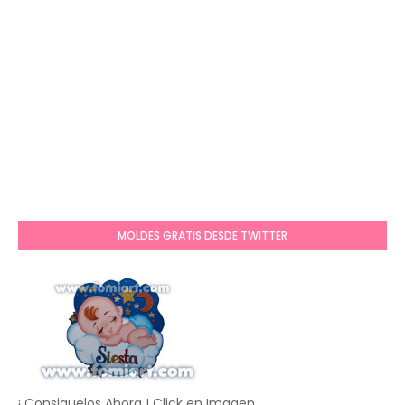
MOLDES GRATIS DESDE TWITTER
¡ Consiguelos Ahora ! Click en Imagen