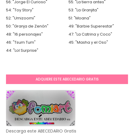
56: "Jorge El Curioso"
55: "La tierra antes"
54: "Toy Story"
53: "La Granjita"
52: "Umizoomi"
51: "Moana"
50: "Granja de Zenón"
49: "Barbie Superestar"
48: "16 personajes"
47: "La Catrina y Coco"
46: "Tsum Tum"
45: "Masha y el Oso"
44: "Lol Surprise"
ADQUIERE ESTE ABECEDARIO GRATIS
Descarga este ABECEDARIO Gratis