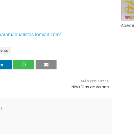
Abece
sparamanualistas.
fomiart.com/
ents
MÁS RECIENTE
Niña Días de Verano
RT