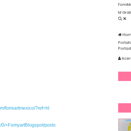
FomiM
M Grat
Ho
Portaf
Porta
Acer
om/
fomiartmexico/?ref=hl
/0/
+FomyartBlogspot/posts