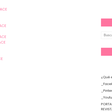
LACE
ACE
ACE
ACE
CE
¿Qué e
_Face
_Pinte
_Yout
PORTA
REVIS