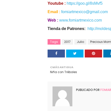
Youtube :
https://goo.gl/8sMvf5
Email :
fomiartmexico@gmail.com
Web :
www.fomiartmexico.com
Tienda de Patrones:
http://molde
Tags
2017
Julio
Precious Mom
MÁS ANTIGUA
Niña con Tréboles
PUBLICADO POR
FOMIA