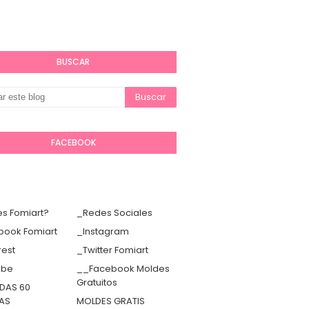
BUSCAR
FACEBOOK
s Fomiart?
_Redes Sociales
book Fomiart
_Instagram
rest
_Twitter Fomiart
ube
__Facebook Moldes
Gratuitos
DAS 60
TAS
MOLDES GRATIS