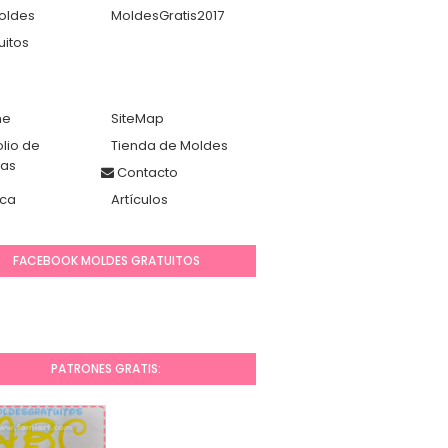
oldes
MoldesGratis2017
uitos
me
SiteMap
olio de
Tienda de Moldes
das
Contacto
ca
Artículos
FACEBOOK MOLDES GRATUITOS
PATRONES GRATIS: