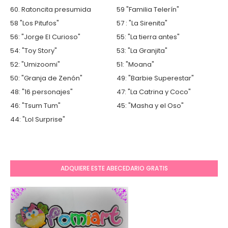
60. Ratoncita presumida
59 "Familia Telerín"
58 "Los Pitufos"
57 : "La Sirenita"
56: "Jorge El Curioso"
55: "La tierra antes"
54: "Toy Story"
53: "La Granjita"
52: "Umizoomi"
51: "Moana"
50: "Granja de Zenón"
49: "Barbie Superestar"
48: "16 personajes"
47: "La Catrina y Coco"
46: "Tsum Tum"
45: "Masha y el Oso"
44: "Lol Surprise"
ADQUIERE ESTE ABECEDARIO GRATIS