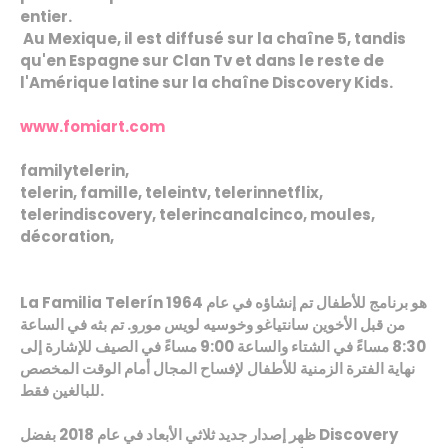
entier.
Au Mexique, il est diffusé sur la chaîne 5, tandis
qu'en Espagne sur Clan Tv et dans le reste de
l'Amérique latine sur la chaîne Discovery Kids.
www.fomiart.com
familytelerin,
telerin, famille, teleintv, telerinnetflix,
telerindiscovery, telerincanalcinco, moules,
décoration,
La Familia Telerín هو برنامج للأطفال تم إنشاؤه في عام 1964
من قبل الأخوين سانتياغو وخوسيه لويس مورو. تم بثه في الساعة
8:30 مساءً في الشتاء والساعة 9:00 مساءً في الصيف للإشارة إلى
نهاية الفترة الزمنية للأطفال لإفساح المجال أمام الوقت المخصص
للبالغين فقط.
ظهر إصدار جديد ثلاثي الأبعاد في عام 2018 بفضل Discovery