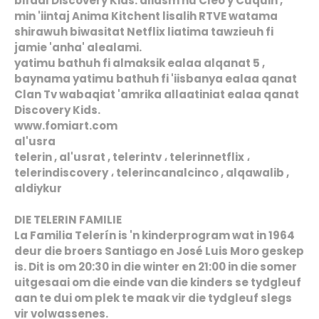
bifadl Discovery Kids. aliasm hu Cleo y Cuquin ,
min 'iintaj Anima Kitchent lisalih RTVE watama
shirawuh biwasitat Netflix liatima tawzieuh fi
jamie 'anha' alealami.
yatimu bathuh fi almaksik ealaa alqanat 5 ,
baynama yatimu bathuh fi 'iisbanya ealaa qanat
Clan Tv wabaqiat 'amrika allaatiniat ealaa qanat
Discovery Kids.
www.fomiart.com
al'usra
telerin , al'usrat , telerintv ، telerinnetflix ،
telerindiscovery ، telerincanalcinco , alqawalib ,
aldiykur
DIE TELERIN FAMILIE
La Familia Telerín is 'n kinderprogram wat in 1964
deur die broers Santiago en José Luis Moro geskep
is. Dit is om 20:30 in die winter en 21:00 in die somer
uitgesaai om die einde van die kinders se tydgleuf
aan te dui om plek te maak vir die tydgleuf slegs
vir volwassenes.