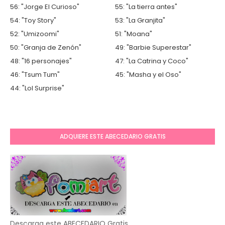
56: "Jorge El Curioso"
55: "La tierra antes"
54: "Toy Story"
53: "La Granjita"
52: "Umizoomi"
51: "Moana"
50: "Granja de Zenón"
49: "Barbie Superestar"
48: "16 personajes"
47: "La Catrina y Coco"
46: "Tsum Tum"
45: "Masha y el Oso"
44: "Lol Surprise"
ADQUIERE ESTE ABECEDARIO GRATIS
Descarga este ABECEDARIO Gratis