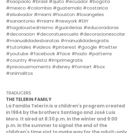
#saopaolo #brasil #quito #ecuador #bogota
#mexico #colombia #guatemala #costarica
#elsalvador #miami #houston #losangeles
#sanantonio #miami #newyork #DIY
#hagaloustedmismo #guarderias #educoradoras
#decoracion #decoratuescuela #decoracionescolar
#manualidadesbaratas #manualidadesgratis
#tutoriales #videos #pinterest #google #twitter
#youtube #facebook #face #hazlo #patterns
#country #revista #imprimegratis
#preciousmoments #disney #fomiart #box
#animalitos
TRADUCERS
THE TELERIN FAMILY
La Familia Telerín is a children's program created
in 1964 by the brothers Santiago and José Luis
Moro. It aired at 8:30 p.m. in the winter and 9:00
p.m. in the summer to signal the end of the
children's time slot to make way for the adult-only