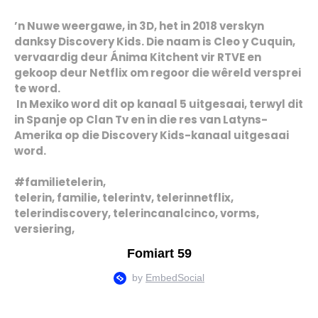
’n Nuwe weergawe, in 3D, het in 2018 verskyn
danksy Discovery Kids. Die naam is Cleo y Cuquin,
vervaardig deur Ánima Kitchent vir RTVE en
gekoop deur Netflix om regoor die wêreld versprei
te word.
In Mexiko word dit op kanaal 5 uitgesaai, terwyl dit
in Spanje op Clan Tv en in die res van Latyns-
Amerika op die Discovery Kids-kanaal uitgesaai
word.
#familietelerin,
telerin, familie, telerintv, telerinnetflix,
telerindiscovery, telerincanalcinco, vorms,
versiering,