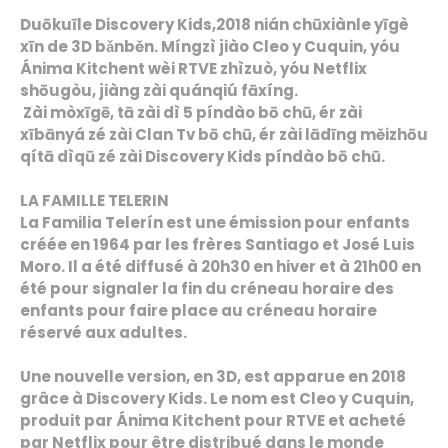
Duōkuīle Discovery Kids,2018 nián chūxiànle yīgè
xīn de 3D bǎnběn. Míngzì jiào Cleo y Cuquin, yóu
Ánima Kitchent wèi RTVE zhìzuò, yóu Netflix
shōugòu, jiàng zài quánqiú fāxíng.
Zài mòxīgē, tā zài dì 5 píndào bō chū, ér zài
xībānyá zé zài Clan Tv bō chū, ér zài lādīng měizhōu
qítā dìqū zé zài Discovery Kids píndào bō chū.
LA FAMILLE TELERIN
La Familia Telerín est une émission pour enfants
créée en 1964 par les frères Santiago et José Luis
Moro. Il a été diffusé à 20h30 en hiver et à 21h00 en
été pour signaler la fin du créneau horaire des
enfants pour faire place au créneau horaire
réservé aux adultes.
Une nouvelle version, en 3D, est apparue en 2018
grâce à Discovery Kids. Le nom est Cleo y Cuquin,
produit par Ánima Kitchent pour RTVE et acheté
par Netflix pour être distribué dans le monde