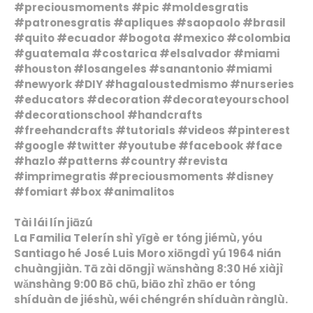
#preciousmoments #pic #moldesgratis
#patronesgratis #apliques #saopaolo #brasil
#quito #ecuador #bogota #mexico #colombia
#guatemala #costarica #elsalvador #miami
#houston #losangeles #sanantonio #miami
#newyork #DIY #hagaloustedmismo #nurseries
#educators #decoration #decorateyourschool
#decorationschool #handcrafts
#freehandcrafts #tutorials #videos #pinterest
#google #twitter #youtube #facebook #face
#hazlo #patterns #country #revista
#imprimegratis #preciousmoments #disney
#fomiart #box #animalitos
Tài lái lín jiāzú
La Familia Telerín shì yīgè er tóng jiémù, yóu
Santiago hé José Luis Moro xiōngdì yú 1964 nián
chuàngjiàn. Tā zài dōngjì wǎnshàng 8:30 Hé xiàjì
wǎnshàng 9:00 Bō chū, biāo zhì zhāo er tóng
shíduàn de jiéshù, wéi chéngrén shíduàn rànglù.