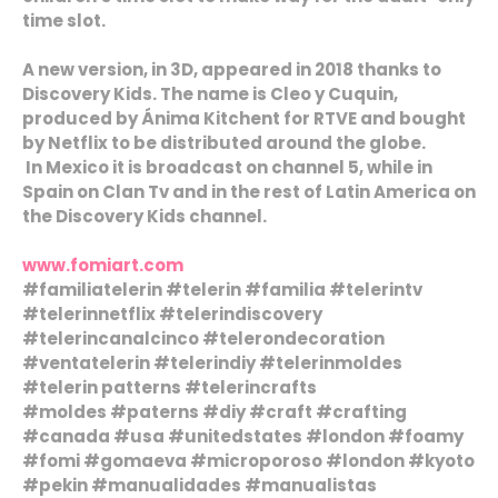
time slot.
A new version, in 3D, appeared in 2018 thanks to
Discovery Kids. The name is Cleo y Cuquin,
produced by Ánima Kitchent for RTVE and bought
by Netflix to be distributed around the globe.
In Mexico it is broadcast on channel 5, while in
Spain on Clan Tv and in the rest of Latin America on
the Discovery Kids channel.
www.fomiart.com
#familiatelerin #telerin #familia #telerintv
#telerinnetflix #telerindiscovery
#telerincanalcinco #telerondecoration
#ventatelerin #telerindiy #telerinmoldes
#telerin patterns #telerincrafts
#moldes #paterns #diy #craft #crafting
#canada #usa #unitedstates #london #foamy
#fomi #gomaeva #microporoso #london #kyoto
#pekin #manualidades #manualistas