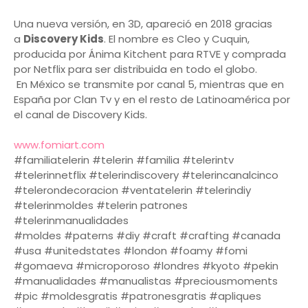
Una nueva versión, en 3D, apareció en 2018 gracias
a
Discovery Kids
. El nombre es Cleo y Cuquin,
producida por Ánima Kitchent para RTVE y comprada
por Netflix para ser distribuida en todo el globo.
En México se transmite por canal 5, mientras que en
España por Clan Tv y en el resto de Latinoamérica por
el canal de Discovery Kids.
www.fomiart.com
#familiatelerin #telerin #familia #telerintv
#telerinnetflix #telerindiscovery #telerincanalcinco
#telerondecoracion #ventatelerin #telerindiy
#telerinmoldes #telerin patrones
#telerinmanualidades
#moldes #paterns #diy #craft #crafting #canada
#usa #unitedstates #london #foamy #fomi
#gomaeva #microporoso #londres #kyoto #pekin
#manualidades #manualistas #preciousmoments
#pic #moldesgratis #patronesgratis #apliques