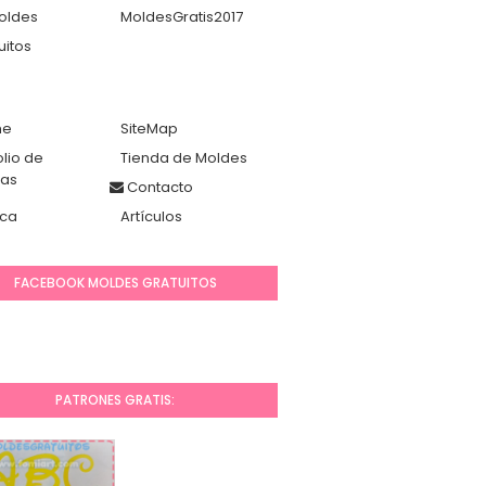
oldes
MoldesGratis2017
uitos
me
SiteMap
olio de
Tienda de Moldes
das
Contacto
ca
Artículos
FACEBOOK MOLDES GRATUITOS
PATRONES GRATIS: