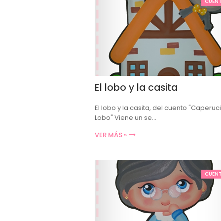
CUEN
El lobo y la casita
El lobo y la casita, del cuento "Caperucit
Lobo" Viene un se…
VER MÁS »
CUEN