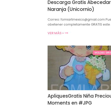
Descarga Gratis Abecedar
Naranja (Unicornio)
Correo: fomiartmexico@gmail.com Pu
obetener completamente GRATIS este
VER MÁS »
MOLDES GRA
ApliquesGratis Niña Precio
Moments en #JPG