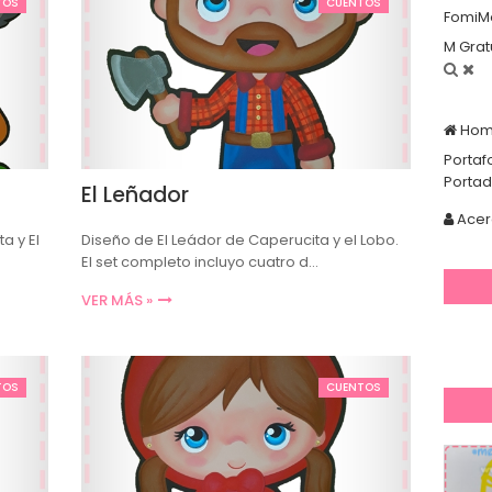
TOS
CUENTOS
FomiM
M Grat
Ho
Portaf
Porta
El Leñador
Acer
a y El
Diseño de El Leádor de Caperucita y el Lobo.
El set completo incluyo cuatro d…
VER MÁS »
TOS
CUENTOS