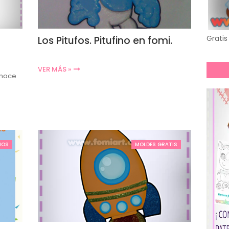
Gratis 
Los Pitufos. Pitufino en fomi.
VER MÁS »
ónoce
IOS
MOLDES GRATIS