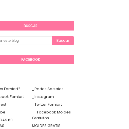
BUSCAR
FACEBOOK
s Fomiart?
_Redes Sociales
book Fomiart
_Instagram
rest
_Twitter Fomiart
ube
__Facebook Moldes
Gratuitos
DAS 60
TAS
MOLDES GRATIS