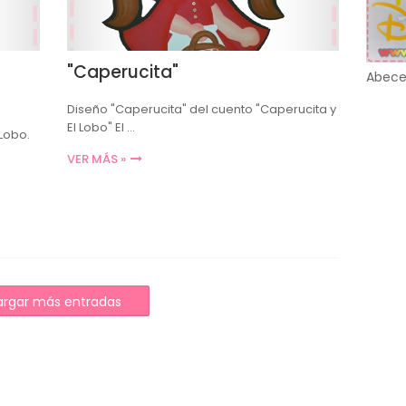
"Caperucita"
Abece
Diseño "Caperucita" del cuento "Caperucita y
El Lobo" El …
 Lobo.
VER MÁS »
rgar más entradas