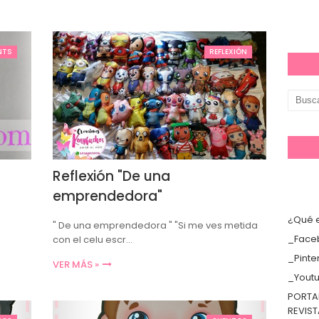
NTS
REFLEXIÓN
Reflexión "De una
emprendedora"
¿Qué e
" De una emprendedora " "Si me ves metida
_Face
con el celu escr…
_Pinte
VER MÁS »
_Yout
PORTA
REVIS