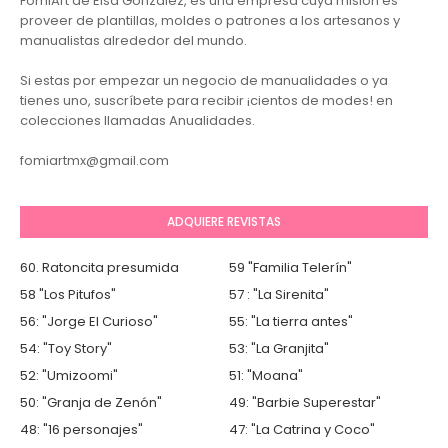
FomiArt de Elsa González, es una empresa cuya misión es
proveer de plantillas, moldes o patrones a los artesanos y
manualistas alrededor del mundo.
Si estas por empezar un negocio de manualidades o ya
tienes uno, suscríbete para recibir ¡cientos de modes! en
colecciones llamadas Anualidades.
fomiartmx@gmail.com
ADQUIERE REVISTAS
60. Ratoncita presumida
59 "Familia Telerín"
58 "Los Pitufos"
57 : "La Sirenita"
56: "Jorge El Curioso"
55: "La tierra antes"
54: "Toy Story"
53: "La Granjita"
52: "Umizoomi"
51: "Moana"
50: "Granja de Zenón"
49: "Barbie Superestar"
48: "16 personajes"
47: "La Catrina y Coco"