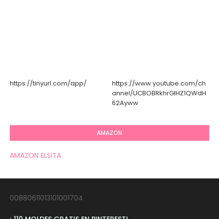
https://tinyurl.com/app/
https://www.youtube.com/ch
annel/UCBOBRkhrGIHZ1QWdH
62Ayww
AMAZON
AMAZON ELSITA
00880611013101001704