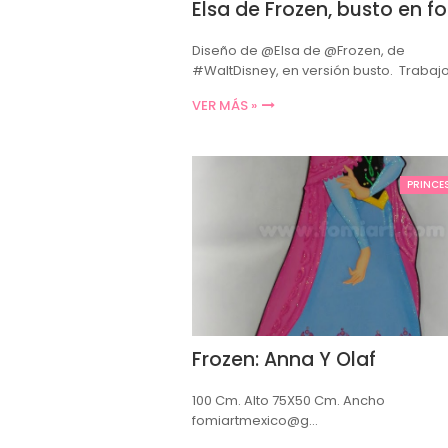
Elsa de Frozen, busto en 
Diseño de @Elsa de @Frozen, de
#WaltDisney, en versión busto. Trabaj
VER MÁS »
PRINCE
Frozen: Anna Y Olaf
100 Cm. Alto 75X50 Cm. Ancho
fomiartmexico@g…