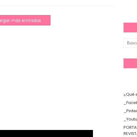
rgar más entradas
¿Qué e
_Face
_Pinte
_Yout
PORTA
REVIS