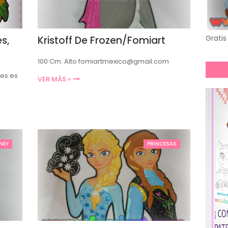
Gratis 
s,
Kristoff De Frozen/Fomiart
100 Cm. Alto fomiartmexico@gmail.com
les es
VER MÁS »
NEY
PRINCESAS