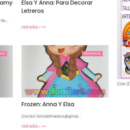
foamy
Elsa Y Anna: Para Decorar
Letreros
o te…
VER MÁS »
SAS
PRINCESAS
Con 2
Frozen: Anna Y Elsa
Correo: fomiartmexico@gmai…
VER MÁS »