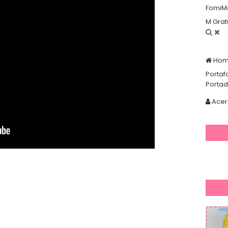
FomiM
M Grat
Ho
Portaf
Porta
Acer