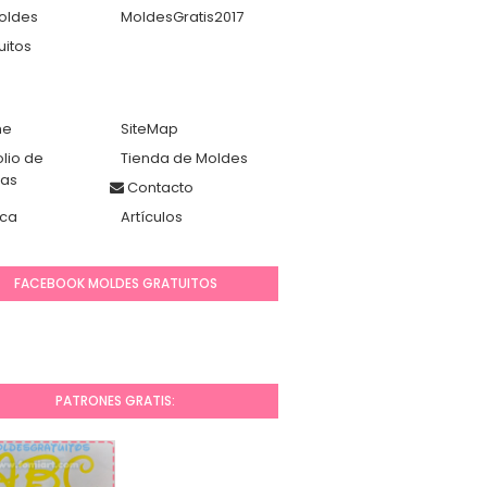
oldes
MoldesGratis2017
uitos
me
SiteMap
olio de
Tienda de Moldes
das
Contacto
ca
Artículos
FACEBOOK MOLDES GRATUITOS
PATRONES GRATIS: