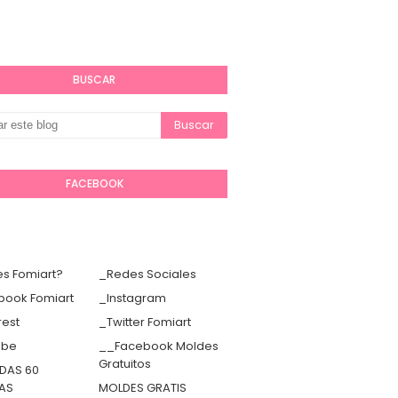
BUSCAR
FACEBOOK
s Fomiart?
_Redes Sociales
book Fomiart
_Instagram
rest
_Twitter Fomiart
ube
__Facebook Moldes
Gratuitos
DAS 60
TAS
MOLDES GRATIS